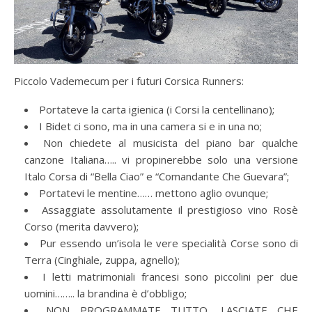
Piccolo Vademecum per i futuri Corsica Runners:
Portateve la carta igienica (i Corsi la centellinano);
I Bidet ci sono, ma in una camera si e in una no;
Non chiedete al musicista del piano bar qualche
canzone Italiana….. vi propinerebbe solo una versione
Italo Corsa di “Bella Ciao” e “Comandante Che Guevara”;
Portatevi le mentine…… mettono aglio ovunque;
Assaggiate assolutamente il prestigioso vino Rosè
Corso (merita davvero);
Pur essendo un’isola le vere specialità Corse sono di
Terra (Cinghiale, zuppa, agnello);
I letti matrimoniali francesi sono piccolini per due
uomini…….. la brandina è d’obbligo;
NON PROGRAMMATE TUTTO, LASCIATE CHE