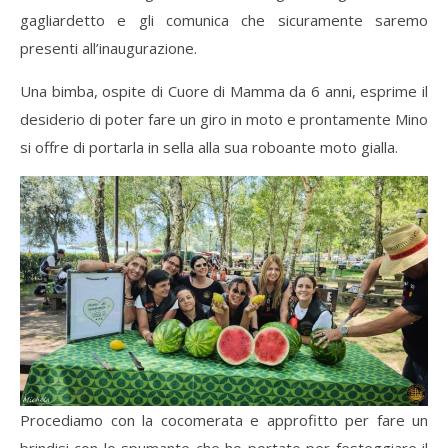
gagliardetto e gli comunica che sicuramente saremo
presenti all’inaugurazione.
Una bimba, ospite di Cuore di Mamma da 6 anni, esprime il
desiderio di poter fare un giro in moto e prontamente Mino
si offre di portarla in sella alla sua roboante moto gialla.
Procediamo con la cocomerata e approfitto per fare un
brindisi con lo spumante che ho portato per festeggiare il