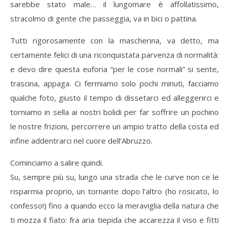
sarebbe stato male… il lungomare è affollatissimo,
stracolmo di gente che passeggia, va in bici o pattina.
Tutti rigorosamente con la mascherina, va detto, ma
certamente felici di una riconquistata parvenza di normalità:
e devo dire questa euforia “per le cose normali” si sente,
trascina, appaga. Ci fermiamo solo pochi minuti, facciamo
qualche foto, giusto il tempo di dissetarci ed alleggerirci e
torniamo in sella ai nostri bolidi per far soffrire un pochino
le nostre frizioni, percorrere un ampio tratto della costa ed
infine addentrarci nel cuore dell’Abruzzo.
Cominciamo a salire quindi.
Su, sempre più su, lungo una strada che le curve non ce le
risparmia proprio, un tornante dopo l’altro (ho rosicato, lo
confesso!) fino a quando ecco la meraviglia della natura che
ti mozza il fiato: fra aria tiepida che accarezza il viso e fitti